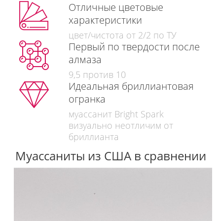
Отличные цветовые
характеристики
цвет/чистота от 2/2 по ТУ
Первый по твердости после
алмаза
9,5 против 10
Идеальная бриллиантовая
огранка
муассанит Bright Spark
визуально неотличим от
бриллианта
Муассаниты из США в сравнении