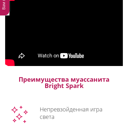
Преимущества муассанита
Bright Spark
Непревзойденная игра
света