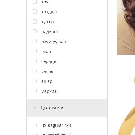
круг
квадрат
кушон
радиант
изумрудная
овал
сердце
капля
ашер
маркиз
Цвет камня
BS Regular 4/3