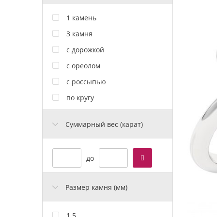
1 камень
3 камня
с дорожкой
с ореолом
с россыпью
по кругу
Cуммарный вес (карат)
до
Размер камня (мм)
1.5