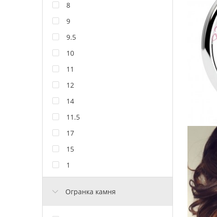
8
9
9.5
10
11
12
14
11.5
17
15
1
Огранка камня