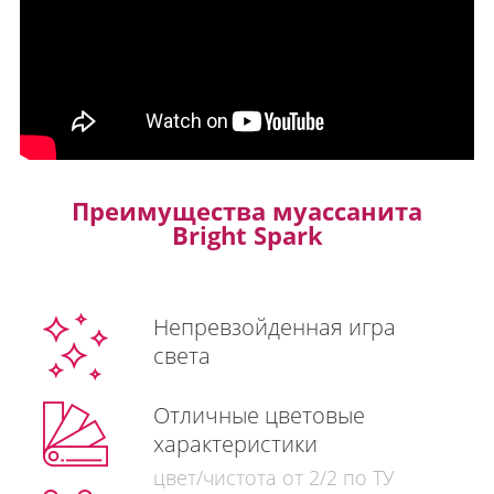
Преимущества муассанита
Bright Spark
Непревзойденная игра
света
Отличные цветовые
характеристики
цвет/чистота от 2/2 по ТУ