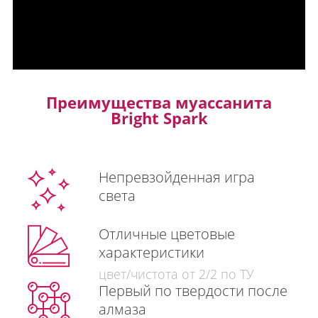
Преимущества муассанита
Bright Spark
Непревзойденная игра
света
Отличные цветовые
характеристики
цвет/чистота от 2/2 по ТУ
Первый по твердости после
алмаза