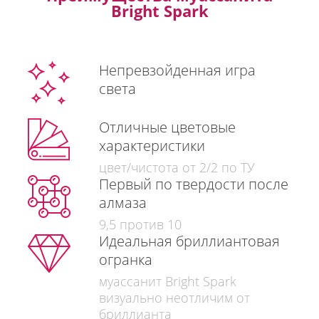
Bright Spark
Непревзойденная игра
света
Отличные цветовые
характеристики
цвет/чистота от 2/2 по ТУ
Первый по твердости после
алмаза
9,5 против 10
Идеальная бриллиантовая
огранка
муассанит Bright Spark
визуально неотличим от
бриллианта