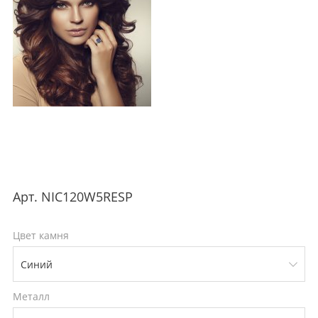
Арт.
NIC120W5RESP
Цвет камня
Металл