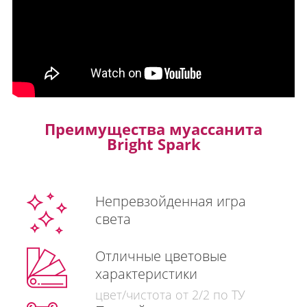
Преимущества муассанита
Bright Spark
Непревзойденная игра
света
Отличные цветовые
характеристики
цвет/чистота от 2/2 по ТУ