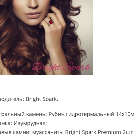
водитель:
Bright Spark
.
тральный камень: Рубин гидротермальный 14х10мм 
анка: Изумрудная;
вые камни: муассаниты Bright Spark Premium 2шт п