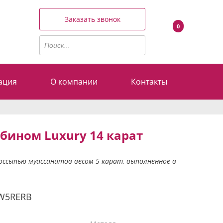
Заказать звонок
0
ация
О компании
Контакты
убином Luxury 14 карат
оссыпью муассанитов весом 5 карат, выполненное в
W5RERB