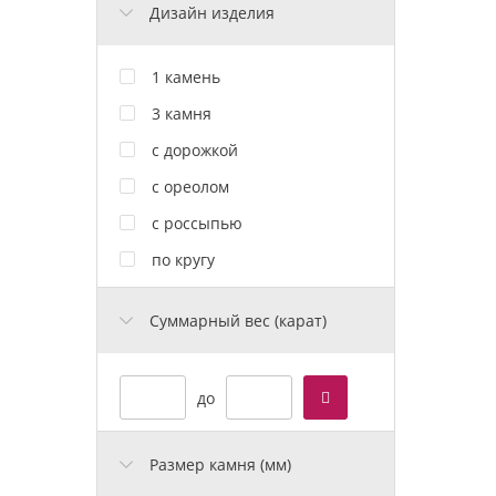
Дизайн изделия
1 камень
3 камня
с дорожкой
с ореолом
с россыпью
по кругу
Cуммарный вес (карат)
до
Размер камня (мм)