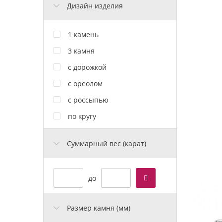
Дизайн изделия
1 камень
3 камня
с дорожкой
с ореолом
с россыпью
по кругу
Cуммарный вес (карат)
до
Размер камня (мм)