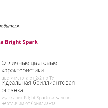
водителя.
 Bright Spark
Отличные цветовые
характеристики
цвет/чистота от 2/2 по ТУ
Идеальная бриллиантовая
огранка
муассанит Bright Spark визуально
неотличим от бриллианта