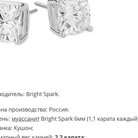
водитель:
Bright Spark
.
на производства: Россия.
ень:
муассанит
Bright Spark 6мм (1,1 карата каждый)
анка: Кушон;
марный вес камней:
2,2 карата
;