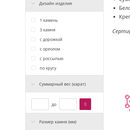
Дизайн изделия
Бело
Кре
1 камень
3 камня
Сертиф
с дорожкой
с ореолом
с россыпью
по кругу
Cуммарный вес (карат)
до
Размер камня (мм)