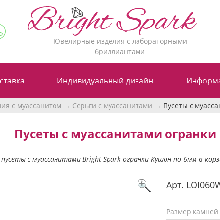
Ювелирные изделия с лабораторными
бриллиантами
ставка
Индивидуальный дизайн
Информ
лия с муассанитом
Серьги с муассанитами
Пусеты c муасса
Пусеты c муассанитами огранки 
пусеты с муассанитами Bright Spark огранки Кушон по 6мм в кор
Арт.
LOI060
Размер камней