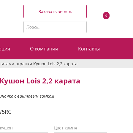
Заказать звонок
0
ация
О компании
Контакты
нитами огранки Кушон Lois 2,2 карата
Кушон Lois 2,2 карата
зиночке с винтовым замком
W5RC
 кушон
Цвет камня