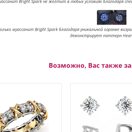
уассанит Bright Spark не желтит в любых условиях благодаря сп
Только муассанит Bright Spark благодаря уникальной огранке виз
демонстрирует паттерн Heart
Возможно, Вас также з