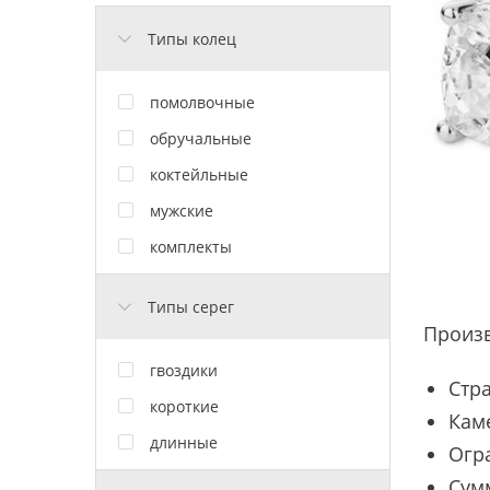
Типы колец
помолвочные
обручальные
коктейльные
мужские
комплекты
Типы серег
Произ
гвоздики
Стра
короткие
Кам
длинные
Огр
Сум