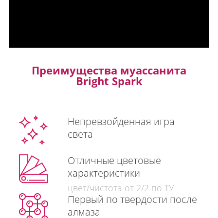
Преимущества муассанита
Bright Spark
Непревзойденная игра
света
Отличные цветовые
характеристики
цвет/чистота от 2/2 по ТУ
Первый по твердости после
алмаза