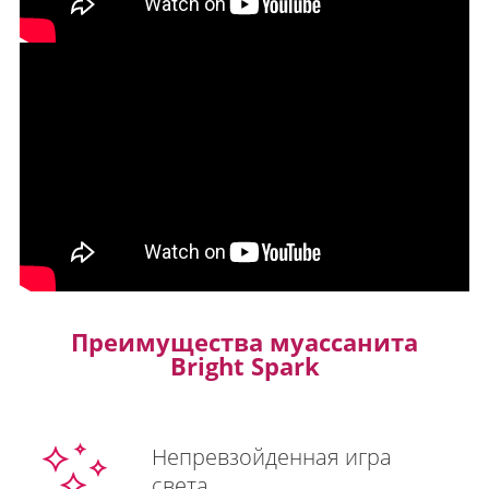
Преимущества муассанита
Bright Spark
Непревзойденная игра
света