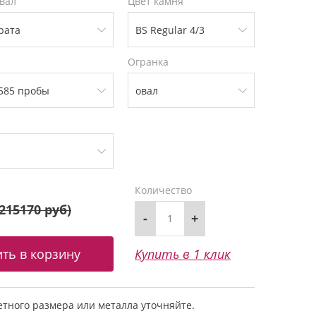
вал
Цвет камня
Огранка
Количество
215170 руб
)
-
+
Купить в 1 клик
тного размера или металла уточняйте.