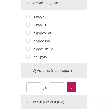
Дизайн изделия
1 камень
3 камня
с дорожкой
с ореолом
с россыпью
по кругу
Cуммарный вес (карат)
до
Размер камня (мм)