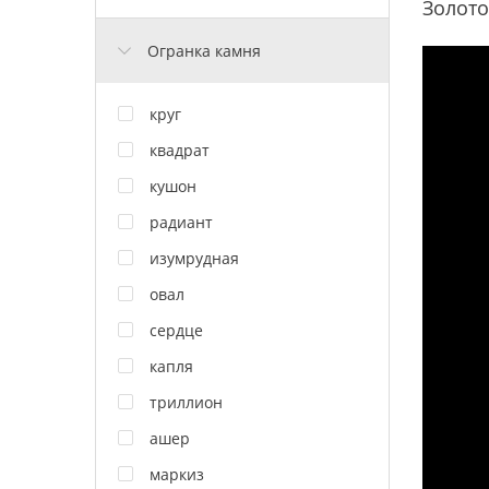
Золото
Огранка камня
круг
квадрат
кушон
радиант
изумрудная
овал
сердце
капля
триллион
ашер
маркиз