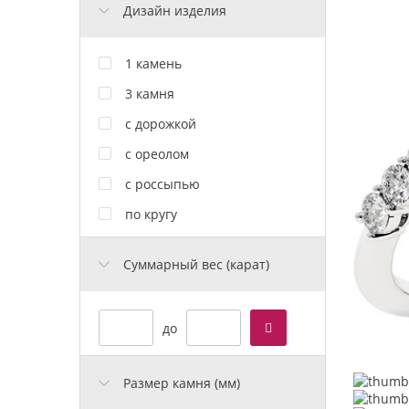
Дизайн изделия
1 камень
3 камня
с дорожкой
с ореолом
с россыпью
по кругу
Cуммарный вес (карат)
до
Размер камня (мм)