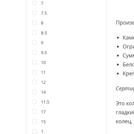
7
7.5
Произ
8
8.5
Кам
9
Огра
9.5
Сум
10
Бело
11
Кре
12
Сертиф
14
11.5
Это ко
гладки
17
колец,
15
1