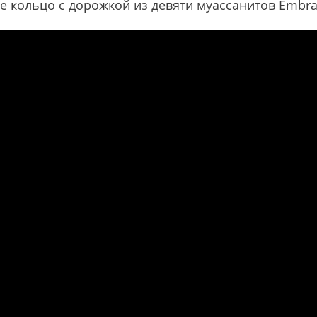
е кольцо с дорожкой из девяти муассанитов Embrac