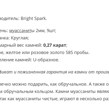
водитель:
Bright Spark
.
ень:
муассанит
ы 2мм, 9шт;
нка: Круглая;
марный вес камней:
0,27 карат
;
е, желтое или розовое золото 585 пробы.
пление камней: U-образное.
икат и пожизненная гарантия на камни от произ
лечко можно подарить, как обручальное. А также 
м обручальным кольцом. Камни муассаниты являю
 так как муассаниты чистые, играют в несколько р