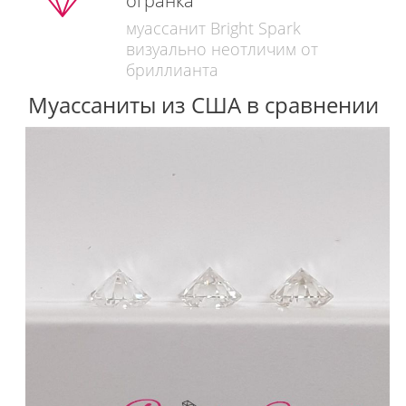
огранка
муассанит Bright Spark
визуально неотличим от
бриллианта
Муассаниты из США в сравнении