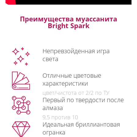
Преимущества муассанита
Bright Spark
Непревзойденная игра
света
Отличные цветовые
характеристики
цвет/чистота от 2/2 по ТУ
Первый по твердости после
алмаза
9,5 против 10
Идеальная бриллиантовая
огранка