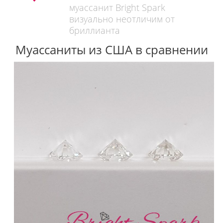
муассанит Bright Spark
визуально неотличим от
бриллианта
Муассаниты из США в сравнении