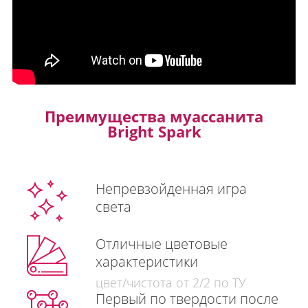
Преимущества муассанита
Bright Spark
Непревзойденная игра
света
Отличные цветовые
характеристики
цвет/чистота от 2/2 по ТУ
Первый по твердости после