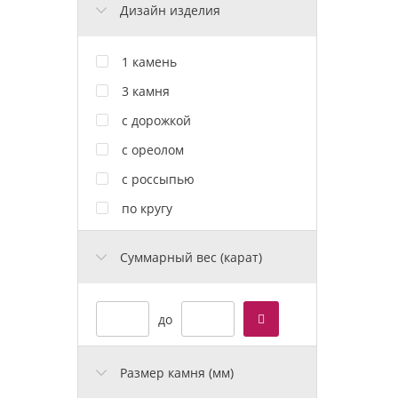
Дизайн изделия
1 камень
3 камня
с дорожкой
с ореолом
с россыпью
по кругу
Cуммарный вес (карат)
до
Размер камня (мм)