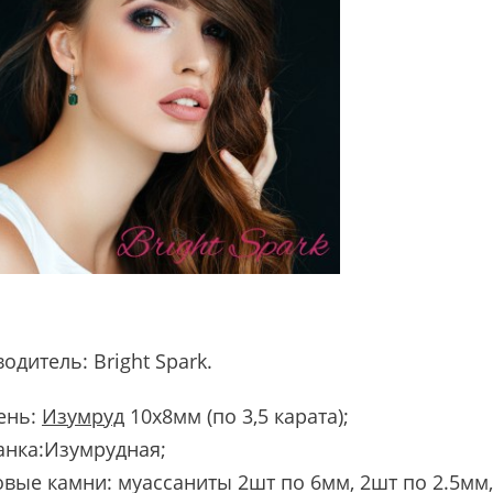
водитель:
Bright Spark
.
ень:
Изумруд
10х8мм (по 3,5 карата);
анка:Изумрудная;
вые камни: муассаниты 2шт по 6мм, 2шт по 2.5мм,