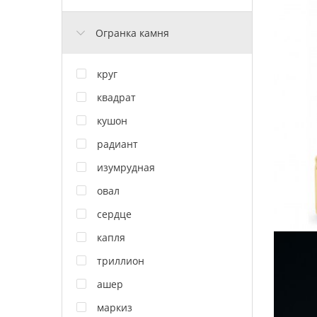
Огранка камня
круг
квадрат
кушон
радиант
изумрудная
овал
сердце
капля
триллион
ашер
маркиз