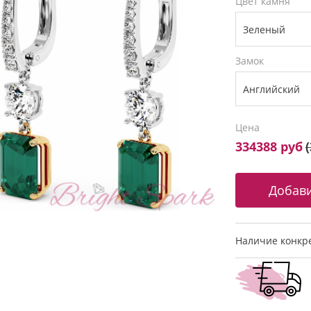
Цвет камня
Замок
Цена
334388 руб
(
Наличие конкре