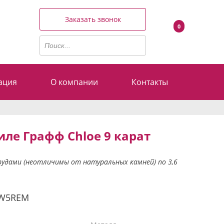
Заказать звонок
0
ация
О компании
Контакты
иле Графф Chloe 9 карат
мрудами (неотличимы от натуральных камней) по 3,6
0W5REM