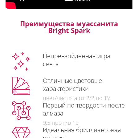
Преимущества муассанита
Bright Spark
Непревзойденная игра
света
Отличные цветовые
характеристики
цвет/чистота от 2/2 по ТУ
Первый по твердости после
алмаза
9,5 против 10
Идеальная бриллиантовая
огранка